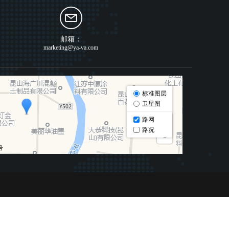
邮箱：
marketing@ya-va.com